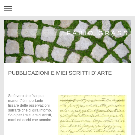
F A B I O G R A S S I
PUBBLICAZIONI E MIEI SCRITTI D' ARTE
Se è vero che "scripta
manent" è importante
fissare delle osservazioni
sull'arte che ci gira intorno.
Solo per i miei amici artisti,
mani ed occhi che ammiro.
.