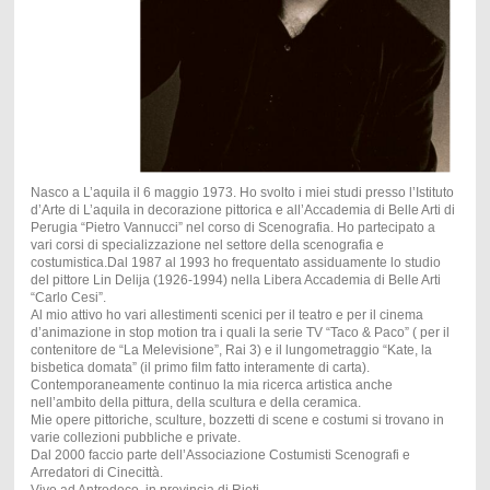
Nasco a L’aquila il 6 maggio 1973. Ho svolto i miei studi presso l’Istituto
d’Arte di L’aquila in decorazione pittorica e all’Accademia di Belle Arti di
Perugia “Pietro Vannucci” nel corso di Scenografia. Ho partecipato a
vari corsi di specializzazione nel settore della scenografia e
costumistica.Dal 1987 al 1993 ho frequentato assiduamente lo studio
del pittore Lin Delija (1926-1994) nella Libera Accademia di Belle Arti
“Carlo Cesi”.
Al mio attivo ho vari allestimenti scenici per il teatro e per il cinema
d’animazione in stop motion tra i quali la serie TV “Taco & Paco” ( per il
contenitore de “La Melevisione”, Rai 3) e il lungometraggio “Kate, la
bisbetica domata” (il primo film fatto interamente di carta).
Contemporaneamente continuo la mia ricerca artistica anche
nell’ambito della pittura, della scultura e della ceramica.
Mie opere pittoriche, sculture, bozzetti di scene e costumi si trovano in
varie collezioni pubbliche e private.
Dal 2000 faccio parte dell’Associazione Costumisti Scenografi e
Arredatori di Cinecittà.