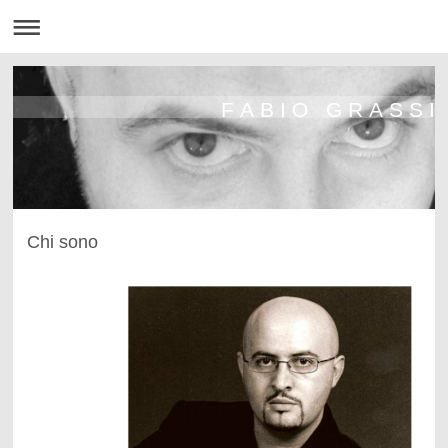
F A B I O G R A S S I
Chi sono